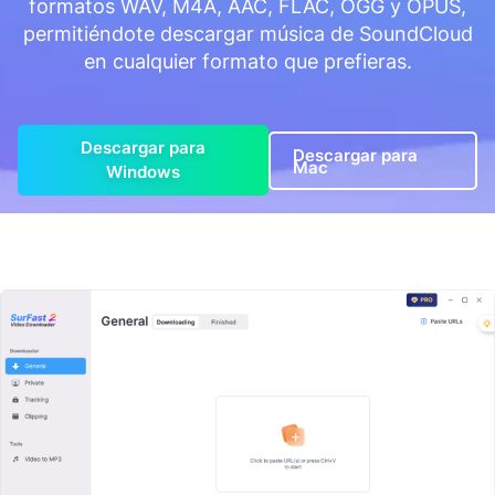
formatos WAV, M4A, AAC, FLAC, OGG y OPUS,
permitiéndote descargar música de SoundCloud
en cualquier formato que prefieras.
Descargar para
Descargar para
Mac
Windows