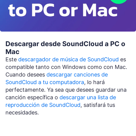
Descargar desde SoundCloud a PC o
Mac
Este
descargador de música de SoundCloud
es
compatible tanto con Windows como con Mac.
Cuando desees
descargar canciones de
SoundCloud a tu computadora
, lo hará
perfectamente. Ya sea que desees guardar una
canción específica o
descargar una lista de
reproducción de SoundCloud
, satisfará tus
necesidades.