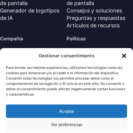
de pantalla
de pantalla
Generador de logotipos
Consejos y soluciones
de IA
Preguntas y respuestas
Artículos de recursos
Compañía
Políticas
Sobre nosotros
Política de reembolso
Gestionar consentimiento
Contáctanos
Política de privacidad (EN)
Centro de soporte
Acuerdo de licencia (EN)
Para brindar las mejores experiencias, utilizamos tecnologías como las
cookies para almacenar y/o acceder a la información del dispositivo.
Términos y condiciones
Consentir estas tecnologías nos permitirá procesar datos como el
Desinstalar
comportamiento de navegación o ID únicos en este sitio. No consentir o
retirar el consentimiento puede afectar negativamente ciertas funciones
Política de cookies
y características.
Aceptar
· Todos los derechos
Nabla
Copyright ©
Mind
2026
reservados.
Ver preferencias