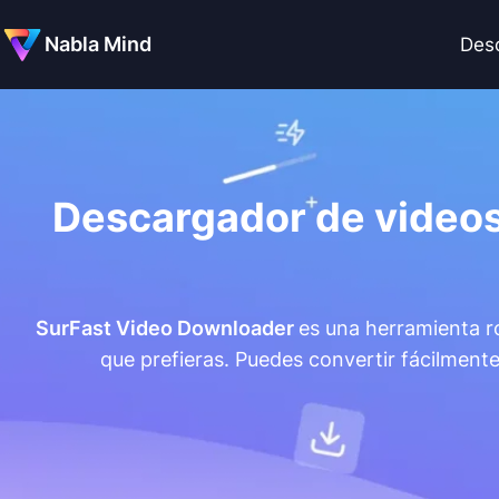
Nabla Mind
Des
Descargador de videos
SurFast Video Downloader
es una herramienta r
que prefieras. Puedes convertir fácilment