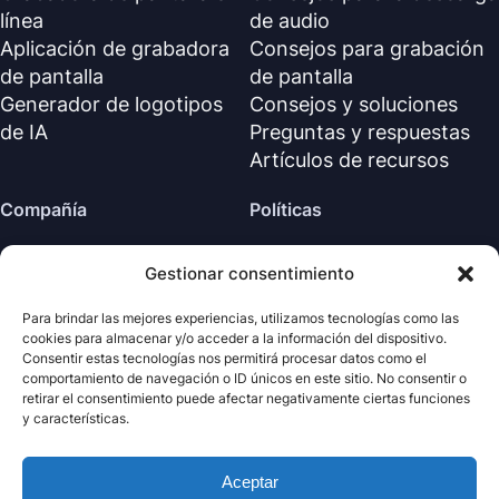
línea
de audio
Aplicación de grabadora
Consejos para grabación
de pantalla
de pantalla
Generador de logotipos
Consejos y soluciones
de IA
Preguntas y respuestas
Artículos de recursos
Compañía
Políticas
Sobre nosotros
Política de reembolso
Gestionar consentimiento
Contáctanos
Política de privacidad (EN)
Centro de soporte
Acuerdo de licencia (EN)
Para brindar las mejores experiencias, utilizamos tecnologías como las
cookies para almacenar y/o acceder a la información del dispositivo.
Términos y condiciones
Consentir estas tecnologías nos permitirá procesar datos como el
Desinstalar
comportamiento de navegación o ID únicos en este sitio. No consentir o
retirar el consentimiento puede afectar negativamente ciertas funciones
Política de cookies
y características.
Aceptar
· Todos los derechos
Nabla
Copyright ©