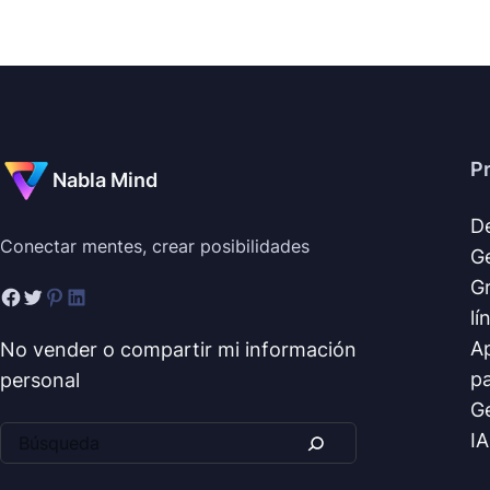
P
Nabla Mind
D
Conectar mentes, crear posibilidades
G
Gr
lí
Ap
No vender o compartir mi información
pa
personal
G
IA