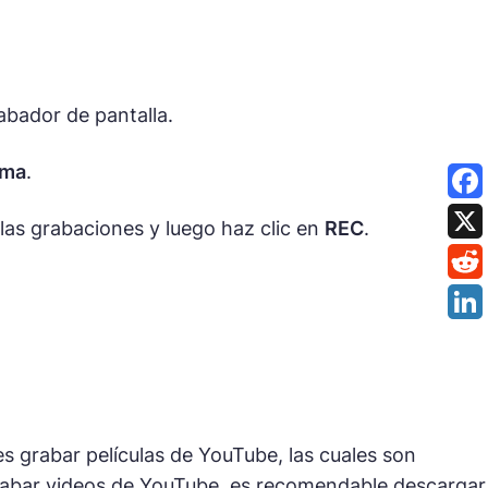
.
abador de pantalla.
ema
.
las grabaciones y luego haz clic en
REC
.
 grabar películas de YouTube, las cuales son
rabar videos de YouTube, es recomendable descargar