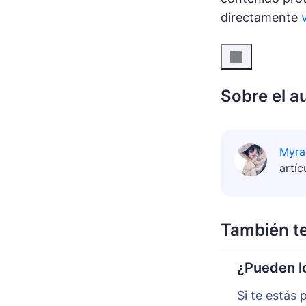
directamente
Sobre el a
Myra
artí
También t
¿Pueden lo
Si te estás