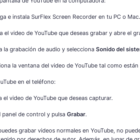
 pantalla de YouTube en la computadora:
a e instala SurFlex Screen Recorder en tu PC o Mac
 el video de YouTube que deseas grabar y abre el gr
a la grabación de audio y selecciona
Sonido del sist
iona la ventana del video de YouTube tal como están 
uTube en el teléfono:
 el video de YouTube que deseas capturar.
 panel de control y pulsa
Grabar
.
uedes grabar videos normales en YouTube, no puedes
egido por derechos de autor. Además, en lugar de g