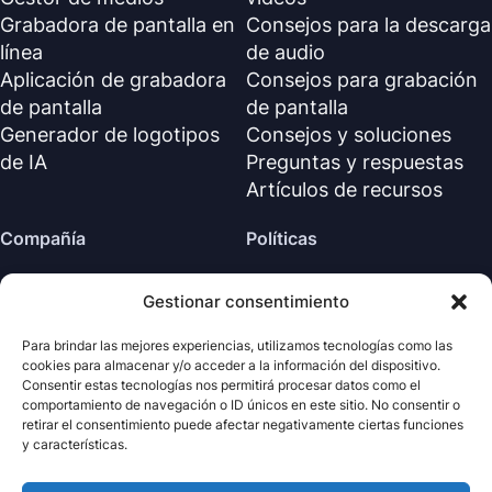
Grabadora de pantalla en
Consejos para la descarga
línea
de audio
Aplicación de grabadora
Consejos para grabación
de pantalla
de pantalla
Generador de logotipos
Consejos y soluciones
de IA
Preguntas y respuestas
Artículos de recursos
Compañía
Políticas
Sobre nosotros
Política de reembolso
Gestionar consentimiento
Contáctanos
Política de privacidad (EN)
Centro de soporte
Acuerdo de licencia (EN)
Para brindar las mejores experiencias, utilizamos tecnologías como las
cookies para almacenar y/o acceder a la información del dispositivo.
Términos y condiciones
Consentir estas tecnologías nos permitirá procesar datos como el
Desinstalar
comportamiento de navegación o ID únicos en este sitio. No consentir o
retirar el consentimiento puede afectar negativamente ciertas funciones
Política de cookies
y características.