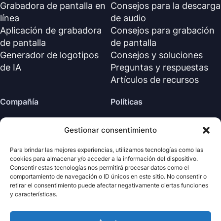
Grabadora de pantalla en
Consejos para la descarga
línea
de audio
Aplicación de grabadora
Consejos para grabación
de pantalla
de pantalla
Generador de logotipos
Consejos y soluciones
de IA
Preguntas y respuestas
Artículos de recursos
Compañía
Políticas
Sobre nosotros
Política de reembolso
Gestionar consentimiento
Contáctanos
Política de privacidad (EN)
Centro de soporte
Acuerdo de licencia (EN)
Para brindar las mejores experiencias, utilizamos tecnologías como las
cookies para almacenar y/o acceder a la información del dispositivo.
Términos y condiciones
Consentir estas tecnologías nos permitirá procesar datos como el
Desinstalar
comportamiento de navegación o ID únicos en este sitio. No consentir o
retirar el consentimiento puede afectar negativamente ciertas funciones
Política de cookies
y características.