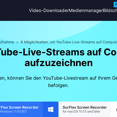
F
Video-Downloader
Medienmanager
Bildsc
aufnahme
>
6 Möglichkeiten, um YouTube-Live-Streams auf Comput
Tube-Live-Streams auf C
aufzuzeichnen
n, können Sie den YouTube-Livestream auf Ihrem Ger
befolgen.
rFlex Screen Recorder
SurFlex Screen Recorder
 Windows 11/10/8/7
for macOS 10.15 and later