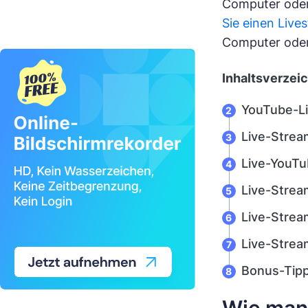
Computer oder 
Sie einen Live
Computer oder 
Inhaltsverzei
YouTube-L
Live-Strea
Live-YouT
Live-Strea
Live-Stre
Live-Strea
Bonus-Tipp