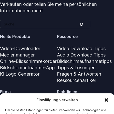
Verkaufen oder teilen Sie meine persönlichen
Informationen nicht
Heiße Produkte
Ressource
Video-Downloader
Video Download Tipps
Medienmanager
Audio Download Tipps
Online-Bildschirmrekorder
Bildschirmaufnahmetipps
Bildschirmaufnahme-App
Tipps & Lösungen
KI Logo Generator
Fragen & Antworten
Ressourcenartikel
Firma
Richtlinien
Einwilligung verwalten
Über Uns
Rückerstattungsrichtlinie
Kontaktiere uns
Datenschutzrichtlinie (EN)
Um die besten Erfahrungen zu bieten, verwenden wir Technologien wie