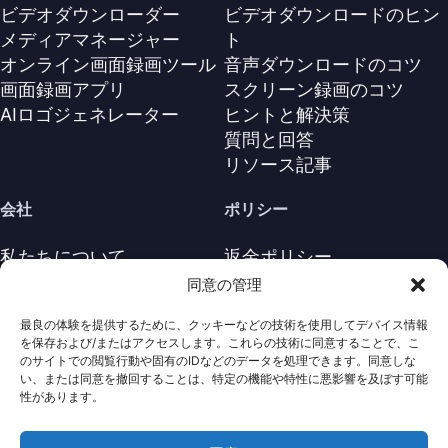
ビデオダウンローダー
ビデオダウンロードのヒン
メディアマネージャー
ト
オンライン画面録画ツール
音声ダウンロードのコツ
画面録画アプリ
スクリーン録画のコツ
AIロゴジェネレーター
ヒントと解決策
質問と回答
リソース記事
会社
ポリシー
私たちについて
返金ポリシー
お問い合わせ
プライバシーポリシー
同意の管理
サポートセンター
ライセンス契約
最良の体験を提供するために、クッキーなどの技術を使用してデバイス情報
利用規約
を保存および/またはアクセスします。これらの技術に同意することで、こ
アンインストール
のサイトでの閲覧行動や固有のIDなどのデータを処理できます。同意しな
い、または同意を撤回することは、特定の機能や特性に悪影響を及ぼす可能
Cookieポリシ
性があります。