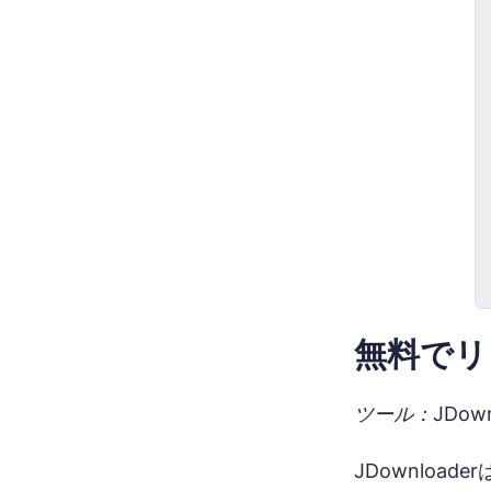
無料でリ
ツール：JDownl
JDownloa