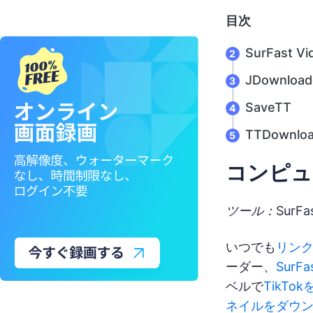
目次
SurFast Vi
JDownload
SaveTT
TTDownloa
コンピュ
ツール：SurFast
いつでも
リン
ーダー、
SurFa
ベルで
TikTo
ネイルをダウ