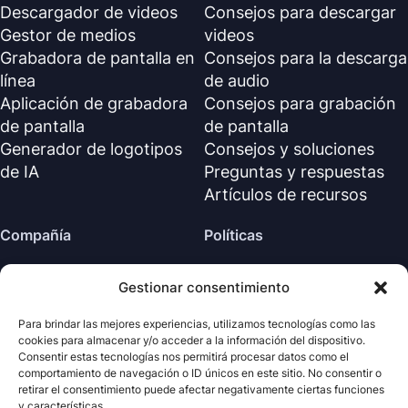
Descargador de videos
Consejos para descargar
Gestor de medios
videos
Grabadora de pantalla en
Consejos para la descarga
línea
de audio
Aplicación de grabadora
Consejos para grabación
de pantalla
de pantalla
Generador de logotipos
Consejos y soluciones
de IA
Preguntas y respuestas
Artículos de recursos
Compañía
Políticas
Sobre nosotros
Política de reembolso
Gestionar consentimiento
Contáctanos
Política de privacidad (EN)
Centro de soporte
Acuerdo de licencia (EN)
Para brindar las mejores experiencias, utilizamos tecnologías como las
cookies para almacenar y/o acceder a la información del dispositivo.
Términos y condiciones
Consentir estas tecnologías nos permitirá procesar datos como el
Desinstalar
comportamiento de navegación o ID únicos en este sitio. No consentir o
retirar el consentimiento puede afectar negativamente ciertas funciones
Política de cookies
y características.