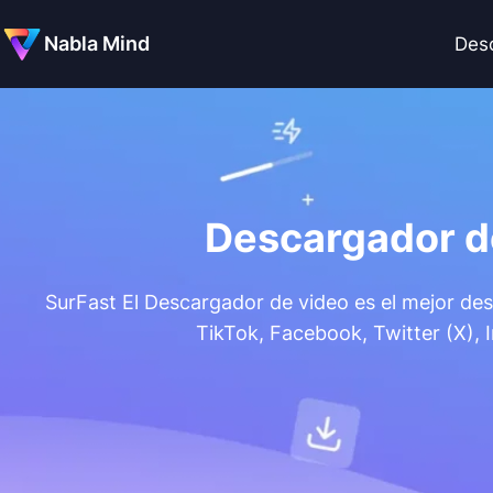
Nabla Mind
Des
Descargador de
SurFast El Descargador de video es el mejor de
TikTok, Facebook, Twitter (X), 