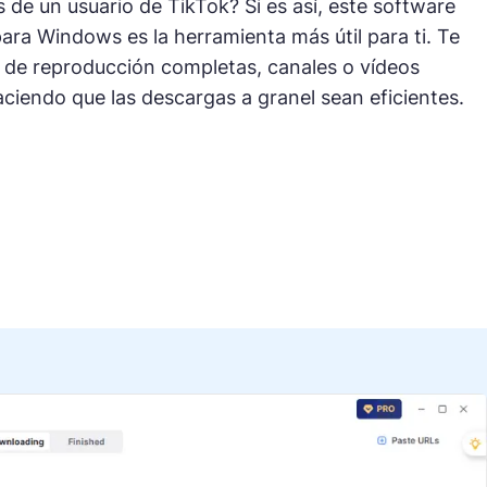
 de un usuario de TikTok? Si es así, este software
ara Windows es la herramienta más útil para ti. Te
s de reproducción completas, canales o vídeos
iendo que las descargas a granel sean eficientes.