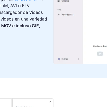
bM, AVI o FLV.
Descargador de Videos
e videos en una variedad
 MOV e incluso GIF
,