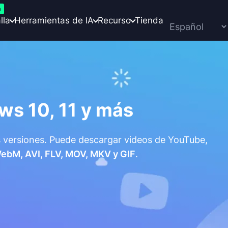
e
lla
Herramientas de IA
Recurso
Tienda
ws 10, 11 y más
s versiones. Puede descargar videos de YouTube,
ebM, AVI, FLV, MOV, MKV y GIF
.