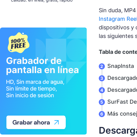
Sin duda, MP4 
Instagram Ree
dispositivos y
las siguientes
Tabla de cont
SnapInsta
Descargado
Descargado
SurFast De
Más consej
Descarga