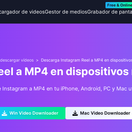
Free & Onlin
cargador de videos
Gestor de medios
Grabador de panta
 descargar vídeos
>
Descarga Instagram Reel a MP4 en dispositivos 
l a MP4 en dispositivos 
 Instagram a MP4 en tu iPhone, Android, PC y Mac ut
Win Video Downloader
Mac Video Downloader