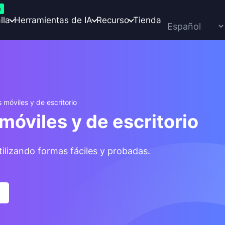
e
lla
Herramientas de IA
Recurso
Tienda
móviles y de escritorio
móviles y de escritorio
ilizando formas fáciles y probadas.