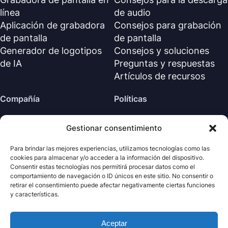
línea
de audio
Aplicación de grabadora
Consejos para grabación
de pantalla
de pantalla
Generador de logotipos
Consejos y soluciones
de IA
Preguntas y respuestas
Artículos de recursos
Compañía
Políticas
Sobre nosotros
Política de reembolso
Gestionar consentimiento
Contáctanos
Política de privacidad (EN)
Centro de soporte
Acuerdo de licencia (EN)
Para brindar las mejores experiencias, utilizamos tecnologías como las
cookies para almacenar y/o acceder a la información del dispositivo.
Términos y condiciones
Consentir estas tecnologías nos permitirá procesar datos como el
Desinstalar
comportamiento de navegación o ID únicos en este sitio. No consentir o
retirar el consentimiento puede afectar negativamente ciertas funciones
Política de cookies
y características.
Aceptar
· Todos los derechos
Nabla
Copyright ©