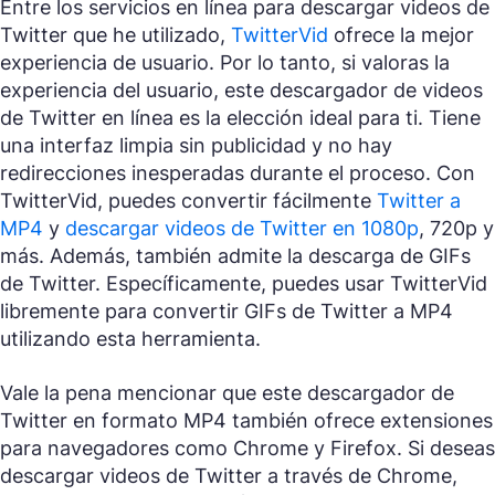
Entre los servicios en línea para descargar videos de
Twitter que he utilizado,
TwitterVid
ofrece la mejor
experiencia de usuario. Por lo tanto, si valoras la
experiencia del usuario, este descargador de videos
de Twitter en línea es la elección ideal para ti. Tiene
una interfaz limpia sin publicidad y no hay
redirecciones inesperadas durante el proceso. Con
TwitterVid, puedes convertir fácilmente
Twitter a
MP4
y
descargar videos de Twitter en 1080p
, 720p y
más. Además, también admite la descarga de GIFs
de Twitter. Específicamente, puedes usar TwitterVid
libremente para convertir GIFs de Twitter a MP4
utilizando esta herramienta.
Vale la pena mencionar que este descargador de
Twitter en formato MP4 también ofrece extensiones
para navegadores como Chrome y Firefox. Si deseas
descargar videos de Twitter a través de Chrome,