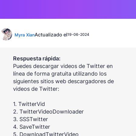
Actualizado el
Myra Xian
19-06-2024
Respuesta rápida:
Puedes descargar videos de Twitter en
línea de forma gratuita utilizando los
siguientes sitios web descargadores de
videos de Twitter:
1. TwitterVid
2. TwitterVideoDownloader
3. SSSTwitter
4. SaveTwitter
5. DownloadTwitterVideo