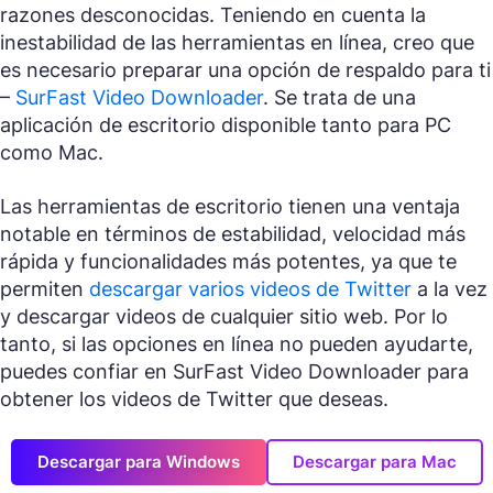
razones desconocidas. Teniendo en cuenta la
inestabilidad de las herramientas en línea, creo que
es necesario preparar una opción de respaldo para ti
–
SurFast Video Downloader
. Se trata de una
aplicación de escritorio disponible tanto para PC
como Mac.
Las herramientas de escritorio tienen una ventaja
notable en términos de estabilidad, velocidad más
rápida y funcionalidades más potentes, ya que te
permiten
descargar varios videos de Twitter
a la vez
y descargar videos de cualquier sitio web. Por lo
tanto, si las opciones en línea no pueden ayudarte,
puedes confiar en SurFast Video Downloader para
obtener los videos de Twitter que deseas.
Descargar para Windows
Descargar para Mac