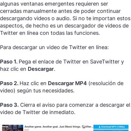
algunas ventanas emergentes requieren ser
cerradas manualmente antes de poder continuar
descargando videos o audio. Si no te importan estos
aspectos, de hecho es un descargador de videos de
Twitter en línea con todas las funciones.
Para descargar un video de Twitter en línea:
Paso 1.
Pega el enlace de Twitter en SaveTwitter y
haz clic en
Descargar
.
Paso 2.
Haz clic en
Descargar MP4
(resolución de
video) según tus necesidades.
Paso 3.
Cierra el aviso para comenzar a descargar el
video de Twitter de inmediato.