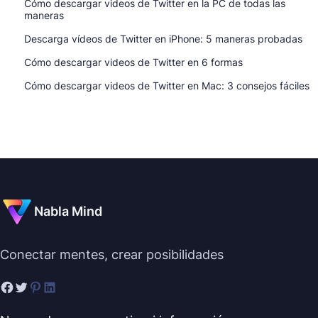
Cómo descargar videos de Twitter en la PC de todas las
maneras
Descarga vídeos de Twitter en iPhone: 5 maneras probadas
Cómo descargar videos de Twitter en 6 formas
Cómo descargar videos de Twitter en Mac: 3 consejos fáciles
Nabla Mind
Conectar mentes, crear posibilidades