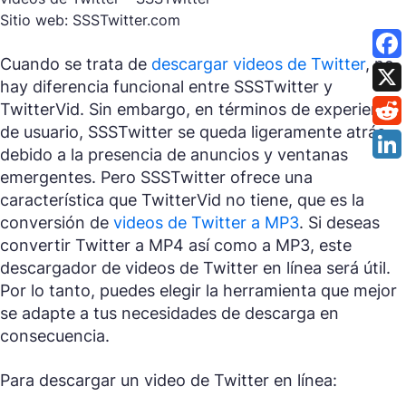
Sitio web: SSSTwitter.com
Cuando se trata de
descargar videos de Twitter
, no
hay diferencia funcional entre SSSTwitter y
TwitterVid. Sin embargo, en términos de experiencia
de usuario, SSSTwitter se queda ligeramente atrás
debido a la presencia de anuncios y ventanas
emergentes. Pero SSSTwitter ofrece una
característica que TwitterVid no tiene, que es la
conversión de
videos de Twitter a MP3
. Si deseas
convertir Twitter a MP4 así como a MP3, este
descargador de videos de Twitter en línea será útil.
Por lo tanto, puedes elegir la herramienta que mejor
se adapte a tus necesidades de descarga en
consecuencia.
Para descargar un video de Twitter en línea: