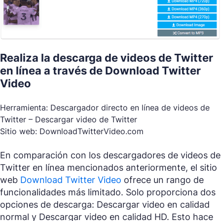
Realiza la descarga de videos de Twitter
en línea a través de Download Twitter
Video
Herramienta: Descargador directo en línea de videos de
Twitter – Descargar video de Twitter
Sitio web: DownloadTwitterVideo.com
En comparación con los descargadores de videos de
Twitter en línea mencionados anteriormente, el sitio
web
Download Twitter Video
ofrece un rango de
funcionalidades más limitado. Solo proporciona dos
opciones de descarga: Descargar video en calidad
normal y Descargar video en calidad HD. Esto hace