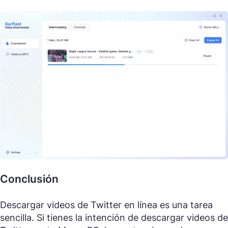
Conclusión
Descargar videos de Twitter en línea es una tarea
sencilla. Si tienes la intención de descargar videos de