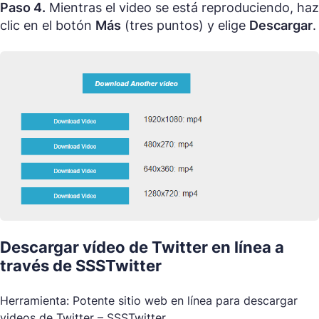
Paso 4.
Mientras el video se está reproduciendo, haz
clic en el botón
Más
(tres puntos) y elige
Descargar
.
Descargar vídeo de Twitter en línea a
través de SSSTwitter
Herramienta: Potente sitio web en línea para descargar
videos de Twitter – SSSTwitter