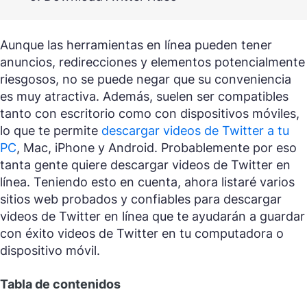
Aunque las herramientas en línea pueden tener
anuncios, redirecciones y elementos potencialmente
riesgosos, no se puede negar que su conveniencia
es muy atractiva. Además, suelen ser compatibles
tanto con escritorio como con dispositivos móviles,
lo que te permite
descargar videos de Twitter a tu
PC
, Mac, iPhone y Android. Probablemente por eso
tanta gente quiere descargar videos de Twitter en
línea. Teniendo esto en cuenta, ahora listaré varios
sitios web probados y confiables para descargar
videos de Twitter en línea que te ayudarán a guardar
con éxito videos de Twitter en tu computadora o
dispositivo móvil.
Tabla de contenidos