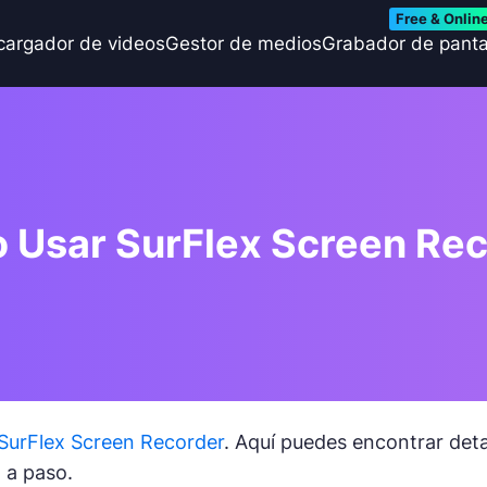
Free & Onlin
cargador de videos
Gestor de medios
Grabador de panta
 Usar SurFlex Screen Rec
SurFlex Screen Recorder
. Aquí puedes encontrar det
 a paso.