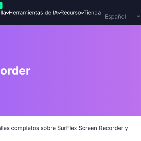
e
lla
Herramientas de IA
Recurso
Tienda
order
alles completos sobre SurFlex Screen Recorder y