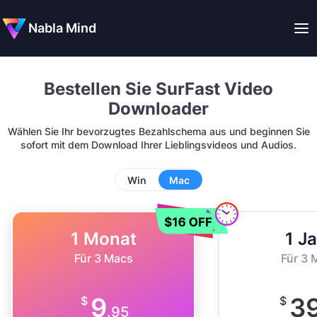
Nabla Mind
Bestellen Sie SurFast Video
Downloader
Wählen Sie Ihr bevorzugtes Bezahlschema aus und beginnen Sie
sofort mit dem Download Ihrer Lieblingsvideos und Audios.
Win
Mac
1 Monat
1 J
Für 3 Macs
Für 3 
9
3
$
$
.95