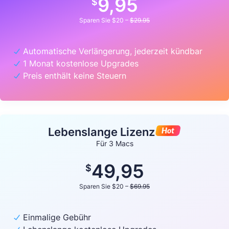
9,95
$
Sparen Sie $20 –
$29.95
Automatische Verlängerung, jederzeit kündbar
1 Monat kostenlose Upgrades
Preis enthält keine Steuern
Lebenslange Lizenz
Für 3 Macs
49,95
$
Sparen Sie $20 –
$69.95
Einmalige Gebühr