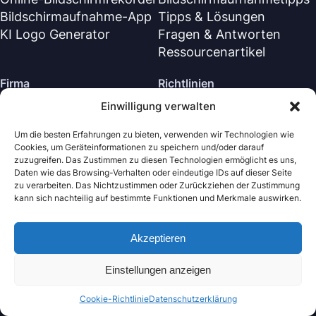
Bildschirmaufnahme-App
Tipps & Lösungen
KI Logo Generator
Fragen & Antworten
Ressourcenartikel
Firma
Richtlinien
Einwilligung verwalten
Über Uns
Rückerstattungsrichtlinie
Kontaktiere uns
Datenschutzrichtlinie (EN)
Um die besten Erfahrungen zu bieten, verwenden wir Technologien wie
Cookies, um Geräteinformationen zu speichern und/oder darauf
Supportzentrum
Lizenzvereinbarung (EN)
zuzugreifen. Das Zustimmen zu diesen Technologien ermöglicht es uns,
Geschäftsbedingungen
Daten wie das Browsing-Verhalten oder eindeutige IDs auf dieser Seite
zu verarbeiten. Das Nichtzustimmen oder Zurückziehen der Zustimmung
Deinstallieren
kann sich nachteilig auf bestimmte Funktionen und Merkmale auswirken.
Cookie-Richtlinie
Akzeptieren
Nabla Mind
· Alle Rechte vorbehalten.
Copyright © 2026
Einstellungen anzeigen
Cookie-Richtlinie
Datenschutzerklärung