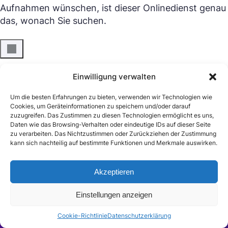
Aufnahmen wünschen, ist dieser Onlinedienst genau
das, wonach Sie suchen.
Über den Autor
Einwilligung verwalten
Um die besten Erfahrungen zu bieten, verwenden wir Technologien wie
Cookies, um Geräteinformationen zu speichern und/oder darauf
Myra Xian
Myra Xian ist eine erfahrene
zuzugreifen. Das Zustimmen zu diesen Technologien ermöglicht es uns,
Redakteurin mit 8 Jahren Schreiberfahrung. Sie
Daten wie das Browsing-Verhalten oder eindeutige IDs auf dieser Seite
ist spezialisiert auf das Verfassen von Artikeln
zu verarbeiten. Das Nichtzustimmen oder Zurückziehen der Zustimmung
kann sich nachteilig auf bestimmte Funktionen und Merkmale auswirken.
zu iOS und Multimedia und hat vielen
Menschen geholfen, damit verbundene
Probleme zu lösen.
Akzeptieren
Neu: SurSort Medienmanager
Organisieren, verschlagworten und schützen Sie Ihre Video- und
Einstellungen anzeigen
Audiodateien.
Das könnte dir auch gefallen
Mehr erfahren
Cookie-Richtlinie
Datenschutzerklärung