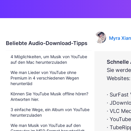
Myra Xia
Beliebte Audio-Download-Tipps
4 Möglichkeiten, um Musik von YouTube
Schnelle
auf den Mac herunterzuladen
Sie werde
Wie man Lieder von YouTube ohne
Websites:
Premium in 4 verschiedenen Wegen
herunterläd
Können Sie YouTube Musik offline hören?
· SurFast
Antworten hier.
· JDownl
3 einfache Wege, ein Album von YouTube
· VLC Med
herunterzuladen
· YouTub
Wie man Musik von YouTube auf den
· TubeRip
Computer im MP3-Format herunterlädt