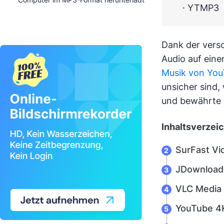
· YTMP3
Dank der vers
Audio auf eine
Musik von You
unsicher sind,
und bewährte T
Inhaltsverzei
SurFast Vi
JDownload
VLC Media 
YouTube 4K