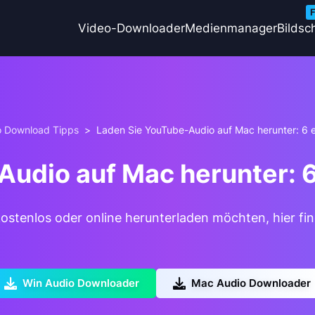
F
Video-Downloader
Medienmanager
Bildsc
o Download Tipps
>
Laden Sie YouTube-Audio auf Mac herunter: 6 
Audio auf Mac herunter: 
tenlos oder online herunterladen möchten, hier find
Win Audio Downloader
Mac Audio Downloader