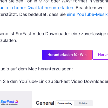
nnen Sie den Ton in MP3- oder WAV-Format in versch
dio in hoher Qualität herunterladen
. Beachtenswert 
rstützt. Das bedeutet, dass Sie
eine YouTube-Musikp
nd ist SurFast Video Downloader eine zuverlässige
zuladen.
Herunterladen für Win
Herun
dio auf dem Mac herunterzuladen:
 Sie den YouTube-Link zu SurFast Video Downloader e