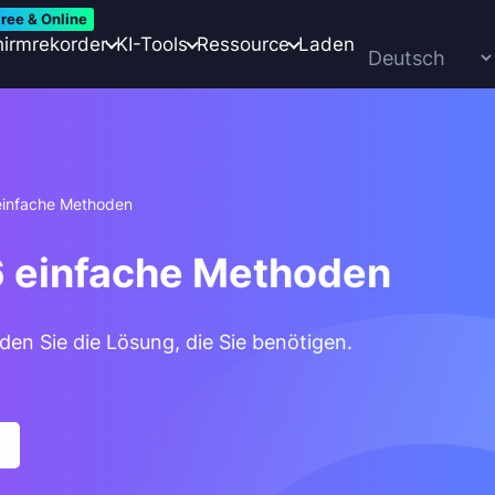
ree & Online
hirmrekorder
KI-Tools
Ressource
Laden
einfache Methoden
6 einfache Methoden
en Sie die Lösung, die Sie benötigen.