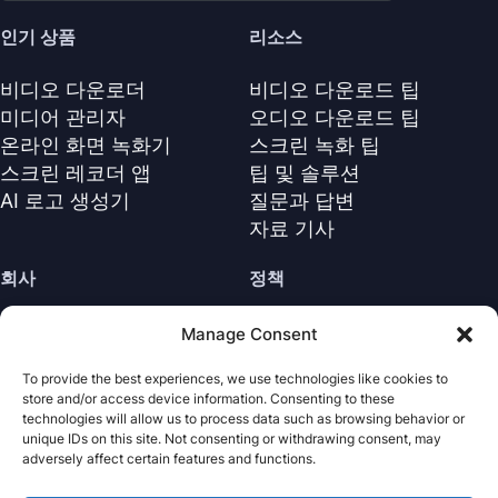
인기 상품
리소스
비디오 다운로더
비디오 다운로드 팁
미디어 관리자
오디오 다운로드 팁
온라인 화면 녹화기
스크린 녹화 팁
스크린 레코더 앱
팁 및 솔루션
AI 로고 생성기
질문과 답변
자료 기사
회사
정책
회사 소개
환불 정책
Manage Consent
문의하기
개인정보 보호정책 (EN)
To provide the best experiences, we use technologies like cookies to
지원 센터
라이선스 계약 (EN)
store and/or access device information. Consenting to these
이용 약관
technologies will allow us to process data such as browsing behavior or
unique IDs on this site. Not consenting or withdrawing consent, may
제거
adversely affect certain features and functions.
쿠키 정책