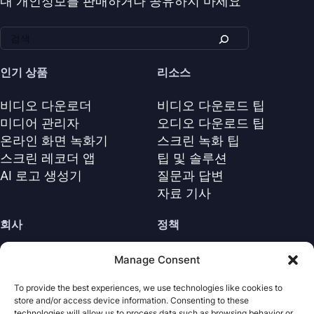
내 개인정보를 판매하거나 공유하지 마세요
인기 상품
리소스
비디오 다운로더
비디오 다운로드 팁
미디어 관리자
오디오 다운로드 팁
온라인 화면 녹화기
스크린 녹화 팁
스크린 레코더 앱
팁 및 솔루션
AI 로고 생성기
질문과 답변
자료 기사
회사
정책
회사 소개
환불 정책
Manage Consent
문의하기
개인정보 보호정책 (EN)
To provide the best experiences, we use technologies like cookies to
지원 센터
라이선스 계약 (EN)
store and/or access device information. Consenting to these
이용 약관
technologies will allow us to process data such as browsing behavior or