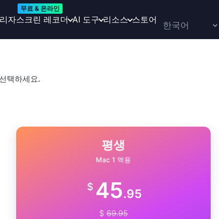
무료 & 온라인
관리자
스크린 레코더
AI 도구
리소스
스토어
 선택하세요.
평생
Mac 1 맥용
45
$
.95
$
69.95