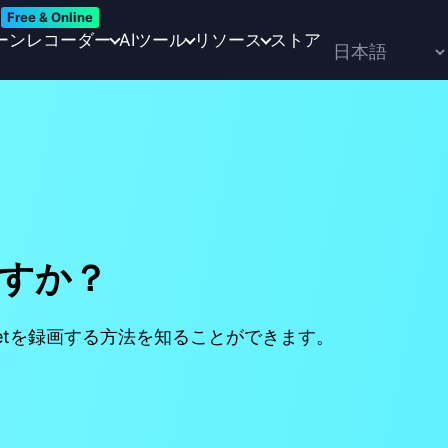
Free & Online
ーンレコーダー
AIツール
リソース
ストア
ますか？
eetを録画する方法を知ることができます。