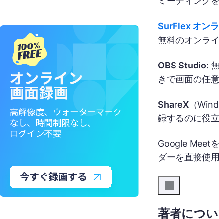
ミーティング
SurFlex 
無料のオンラ
OBS Studio
:
きで画面の任
ShareX
（Wi
録するのに役
Google M
ダーを直接使用
著者につい