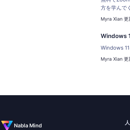
方を学んで
Myra Xian
更
Windo
Window
Myra Xian
更
Nabla Mind