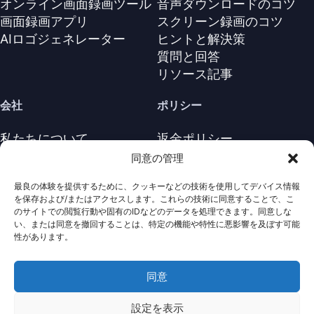
オンライン画面録画ツール
音声ダウンロードのコツ
画面録画アプリ
スクリーン録画のコツ
AIロゴジェネレーター
ヒントと解決策
質問と回答
リソース記事
会社
ポリシー
私たちについて
返金ポリシー
お問い合わせ
プライバシーポリシー
同意の管理
サポートセンター
ライセンス契約
最良の体験を提供するために、クッキーなどの技術を使用してデバイス情報
利用規約
を保存および/またはアクセスします。これらの技術に同意することで、こ
アンインストール
のサイトでの閲覧行動や固有のIDなどのデータを処理できます。同意しな
い、または同意を撤回することは、特定の機能や特性に悪影響を及ぼす可能
Cookieポリシ
性があります。
同意
· 著作権は全て保護されていま
Nabla
Copyright ©
Mind
2026
す。
設定を表示