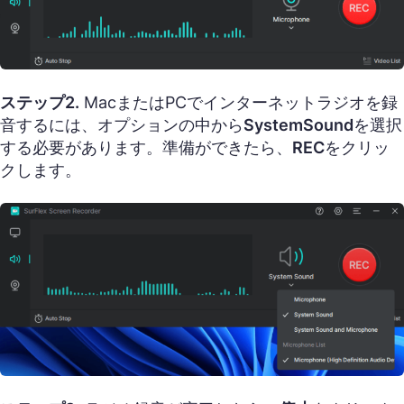
ステップ2.
MacまたはPCでインターネットラジオを録
音するには、オプションの中から
SystemSound
を選択
する必要があります。準備ができたら、
REC
をクリッ
クします。