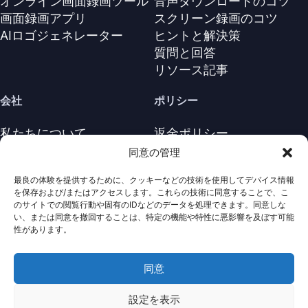
オンライン画面録画ツール
音声ダウンロードのコツ
画面録画アプリ
スクリーン録画のコツ
AIロゴジェネレーター
ヒントと解決策
質問と回答
リソース記事
会社
ポリシー
私たちについて
返金ポリシー
お問い合わせ
プライバシーポリシー
同意の管理
サポートセンター
ライセンス契約
最良の体験を提供するために、クッキーなどの技術を使用してデバイス情報
利用規約
を保存および/またはアクセスします。これらの技術に同意することで、こ
アンインストール
のサイトでの閲覧行動や固有のIDなどのデータを処理できます。同意しな
い、または同意を撤回することは、特定の機能や特性に悪影響を及ぼす可能
Cookieポリシ
性があります。
同意
· 著作権は全て保護されていま
Nabla
Copyright ©
Mind
2026
す。
設定を表示