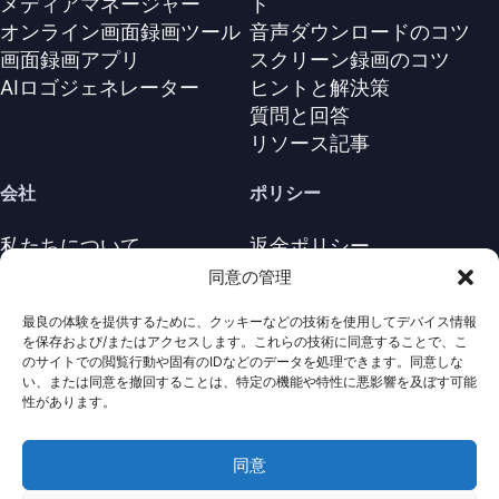
メディアマネージャー
ト
オンライン画面録画ツール
音声ダウンロードのコツ
画面録画アプリ
スクリーン録画のコツ
AIロゴジェネレーター
ヒントと解決策
質問と回答
リソース記事
会社
ポリシー
私たちについて
返金ポリシー
お問い合わせ
プライバシーポリシー
同意の管理
サポートセンター
ライセンス契約
最良の体験を提供するために、クッキーなどの技術を使用してデバイス情報
利用規約
を保存および/またはアクセスします。これらの技術に同意することで、こ
アンインストール
のサイトでの閲覧行動や固有のIDなどのデータを処理できます。同意しな
い、または同意を撤回することは、特定の機能や特性に悪影響を及ぼす可能
Cookieポリシ
性があります。
同意
· 著作権は全て保護されていま
Nabla
Copyright ©
Mind
2026
す。