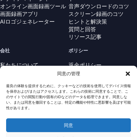
オンライン画面録画ツール
音声ダウンロードのコツ
画面録画アプリ
スクリーン録画のコツ
AIロゴジェネレーター
ヒントと解決策
質問と回答
リソース記事
会社
ポリシー
私たちについて
返金ポリシー
お問い合わせ
プライバシーポリシー
同意の管理
サポートセンター
ライセンス契約
最良の体験を提供するために、クッキーなどの技術を使用してデバイス情報
利用規約
を保存および/またはアクセスします。これらの技術に同意することで、こ
アンインストール
のサイトでの閲覧行動や固有のIDなどのデータを処理できます。同意しな
い、または同意を撤回することは、特定の機能や特性に悪影響を及ぼす可能
Cookieポリシ
性があります。
同意
· 著作権は全て保護されていま
Nabla
Copyright ©
Mind
2026
す。