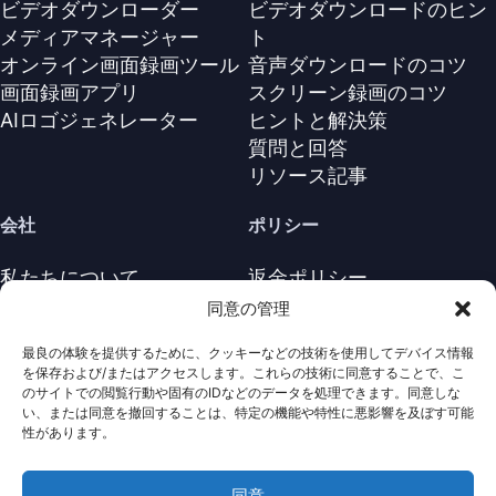
ビデオダウンローダー
ビデオダウンロードのヒン
メディアマネージャー
ト
オンライン画面録画ツール
音声ダウンロードのコツ
画面録画アプリ
スクリーン録画のコツ
AIロゴジェネレーター
ヒントと解決策
質問と回答
リソース記事
会社
ポリシー
私たちについて
返金ポリシー
お問い合わせ
プライバシーポリシー
同意の管理
サポートセンター
ライセンス契約
最良の体験を提供するために、クッキーなどの技術を使用してデバイス情報
利用規約
を保存および/またはアクセスします。これらの技術に同意することで、こ
アンインストール
のサイトでの閲覧行動や固有のIDなどのデータを処理できます。同意しな
い、または同意を撤回することは、特定の機能や特性に悪影響を及ぼす可能
Cookieポリシ
性があります。
同意