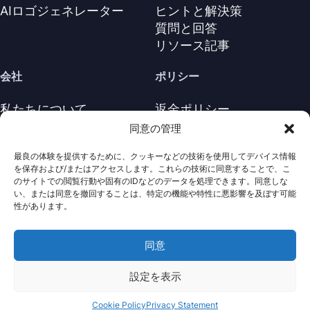
AIロゴジェネレーター
ヒントと解決策
質問と回答
リソース記事
会社
ポリシー
私たちについて
返金ポリシー
お問い合わせ
プライバシーポリシー
同意の管理
サポートセンター
ライセンス契約
最良の体験を提供するために、クッキーなどの技術を使用してデバイス情報
利用規約
を保存および/またはアクセスします。これらの技術に同意することで、こ
アンインストール
のサイトでの閲覧行動や固有のIDなどのデータを処理できます。同意しな
い、または同意を撤回することは、特定の機能や特性に悪影響を及ぼす可能
Cookieポリシ
性があります。
同意
· 著作権は全て保護されていま
Nabla
Copyright ©
Mind
2026
す。
設定を表示
Cookie Policy
Privacy Statement