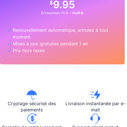
9.95
$
Économisez 10 $ –
19,95 $
Renouvellement automatique, annulez à tout
moment
Mises à jour gratuites pendant 1 an
Prix hors taxes
Cryptage sécurisé des
Livraison instantanée par e-
paiements
mail