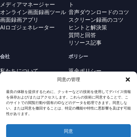
メディアマネージャー
ト
オンライン画面録画ツール
音声ダウンロードのコツ
画面録画アプリ
スクリーン録画のコツ
AIロゴジェネレーター
ヒントと解決策
質問と回答
リソース記事
会社
ポリシー
私たちについて
返金ポリシー
お問い合わせ
プライバシーポリシー
同意の管理
サポートセンター
ライセンス契約
最良の体験を提供するために、クッキーなどの技術を使用してデバイス情報
利用規約
を保存および/またはアクセスします。これらの技術に同意することで、こ
アンインストール
のサイトでの閲覧行動や固有のIDなどのデータを処理できます。同意しな
い、または同意を撤回することは、特定の機能や特性に悪影響を及ぼす可能
Cookieポリシ
性があります。
同意
· 著作権は全て保護されていま
Nabla
Copyright ©