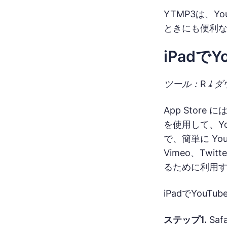
YTMP3は、Y
ときにも便利
iPadで
ツール：R⤓ダ
App Store
を使用して、Yo
で、簡単に Yo
Vimeo、Tw
るために利用
iPadでYou
ステップ1.
Saf